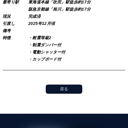
最寄り駅
東海道本線「吹田」駅徒歩約17分
阪急京都線「相川」駅徒歩約17分
現況
完成済
引渡し
2025年12月頃
備考
特徴
・耐震等級2
・制震ダンパー付
・電動シャッター付
・カップボード付
戻る