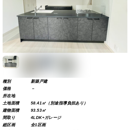
種別
新築戸建
価格
－
所在地
吹田市吹東町
土地面積
58.41㎡（別途指導負担あり）
建物面積
93.53㎡
間取り
4LDK+ガレージ
総区画
全1区画